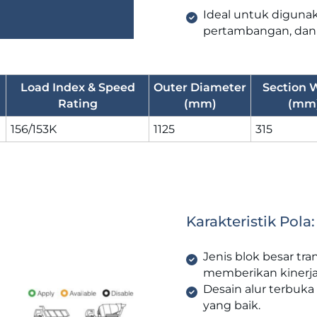
Ideal untuk digunaka
pertambangan, dan
Load Index & Speed
Outer Diameter
Section 
Rating
(mm)
(mm
156/153K
1125
315
Karakteristik Pola:
Jenis blok besar tr
memberikan kinerja
Desain alur terbuk
yang baik.