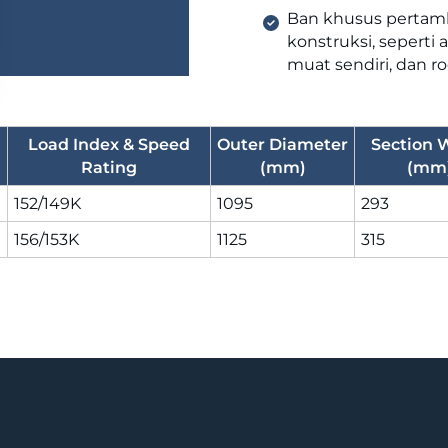
Ban khusus pertamb
konstruksi, seperti
muat sendiri, dan 
Load Index & Speed
Outer Diameter
Section 
Rating
(mm)
(mm
152/149K
1095
293
156/153K
1125
315