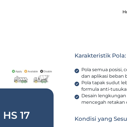
H
Karakteristik Pola:
Pola semua posisi, 
dan aplikasi beban b
Pola tapak sudut l
formula anti-tusuk
Desain lengkungan 
mencegah retakan
HS 17
Kondisi yang Sesu