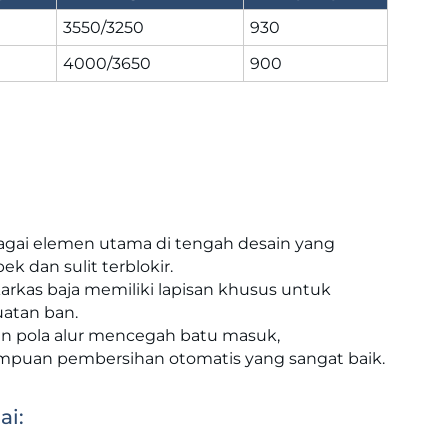
3550/3250
930
4000/3650
900
bagai elemen utama di tengah desain yang
ek dan sulit terblokir.
karkas baja memiliki lapisan khusus untuk
atan ban.
an pola alur mencegah batu masuk,
uan pembersihan otomatis yang sangat baik.
ai: