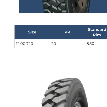
Standard
Size
PR
Rim
12.00R20
20
8,50