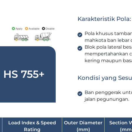
Karakteristik Pola:
Pola khusus tamban
mahkota ban lebar d
Blok pola lateral b
mempertahankan ce
kering maupun bas
HS 755+
Kondisi yang Sesu
Ban penggerak unt
jalan pegunungan.
Load Index & Speed
Outer Diameter
Section 
Rating
(mm)
(mm