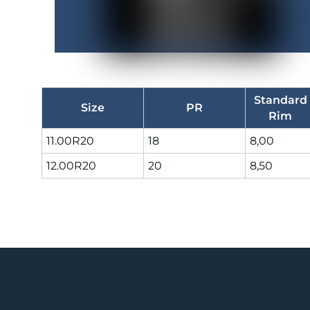
Standard
Size
PR
Rim
11.00R20
18
8,00
12.00R20
20
8,50