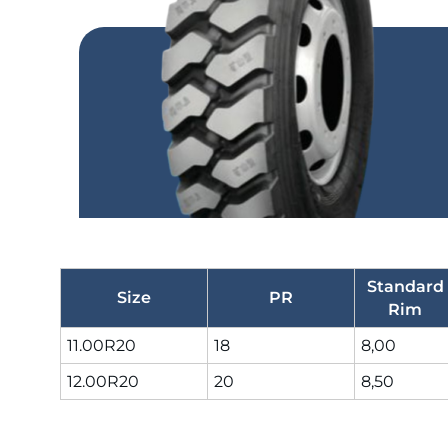
Standard
Size
PR
Rim
11.00R20
18
8,00
12.00R20
20
8,50