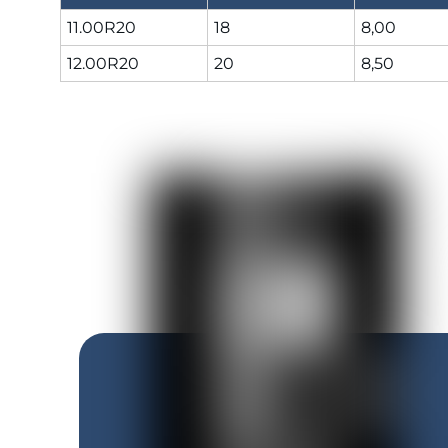
11.00R20
18
8,00
12.00R20
20
8,50