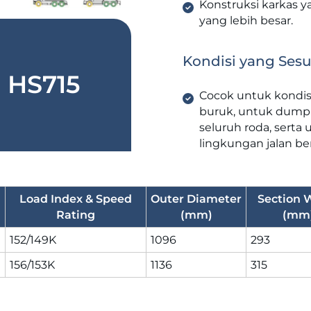
Konstruksi karkas 
yang lebih besar.
Kondisi yang Sesu
HS715
Cocok untuk kondisi
buruk, untuk dump t
seluruh roda, serta 
lingkungan jalan ber
Load Index & Speed
Outer Diameter
Section 
Rating
(mm)
(mm
152/149K
1096
293
156/153K
1136
315