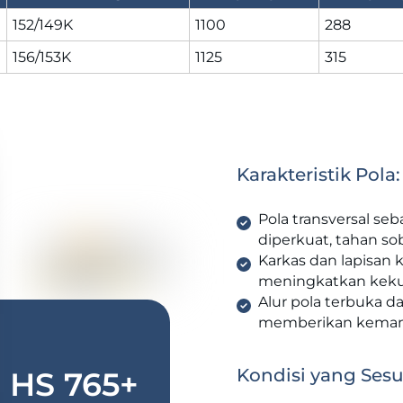
152/149K
1100
288
156/153K
1125
315
Karakteristik Pola:
Pola transversal se
diperkuat, tahan sob
Karkas dan lapisan 
meningkatkan keku
Alur pola terbuka d
memberikan kemamp
Kondisi yang Sesu
HS 765+