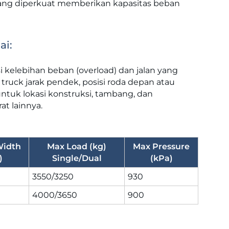
yang diperkuat memberikan kapasitas beban
ai:
 kelebihan beban (overload) dan jalan yang
ruck jarak pendek, posisi roda depan atau
untuk lokasi konstruksi, tambang, dan
at lainnya.
Width
Max Load (kg)
Max Pressure
)
Single/Dual
(kPa)
3550/3250
930
4000/3650
900